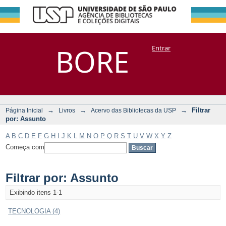
Filtrar por:
Repositório
BORE
Entrar
DSpace/Manakin + Corisco
Assunto
→
→
→
Filtrar
Página Inicial
Livros
Acervo das Bibliotecas da USP
por: Assunto
A
B
C
D
E
F
G
H
I
J
K
L
M
N
O
P
Q
R
S
T
U
V
W
X
Y
Z
Começa com
Filtrar por: Assunto
Exibindo itens 1-1
TECNOLOGIA (4)