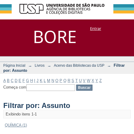
Filtrar por:
Repositório
BORE
Entrar
DSpace/Manakin + Corisco
Assunto
→
→
→
Filtrar
Página Inicial
Livros
Acervo das Bibliotecas da USP
por: Assunto
A
B
C
D
E
F
G
H
I
J
K
L
M
N
O
P
Q
R
S
T
U
V
W
X
Y
Z
Começa com
Filtrar por: Assunto
Exibindo itens 1-1
QUÍMICA (1)