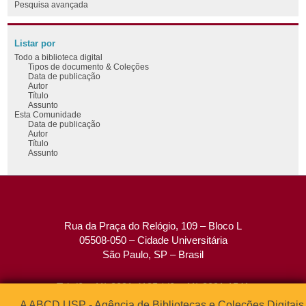
Pesquisa avançada
Listar por
Todo a biblioteca digital
Tipos de documento & Coleções
Data de publicação
Autor
Título
Assunto
Esta Comunidade
Data de publicação
Autor
Título
Assunto
Rua da Praça do Relógio, 109 – Bloco L
05508-050 – Cidade Universitária
São Paulo, SP – Brasil
Tel: (0xx11) 3091-4195 / (0xx11) 3091-1541
Fax: (0xx11) 3091-1567
A ABCD USP - Agência de Bibliotecas e Coleções Digitais