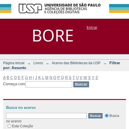
Filtrar por:
Repositório
BORE
Entrar
DSpace/Manakin + Corisco
Assunto
→
→
→
Filtrar
Página Inicial
Livros
Acervo das Bibliotecas da USP
por: Assunto
A
B
C
D
E
F
G
H
I
J
K
L
M
N
O
P
Q
R
S
T
U
V
W
X
Y
Z
Começa com
Busca no acervo
Busca
no acervo
Esta Coleção