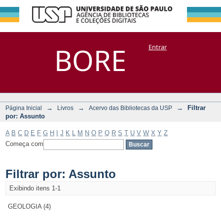
Filtrar por:
Repositório
BORE
Entrar
DSpace/Manakin + Corisco
Assunto
→
→
→
Filtrar
Página Inicial
Livros
Acervo das Bibliotecas da USP
por: Assunto
A
B
C
D
E
F
G
H
I
J
K
L
M
N
O
P
Q
R
S
T
U
V
W
X
Y
Z
Começa com
Filtrar por: Assunto
Exibindo itens 1-1
GEOLOGIA (4)