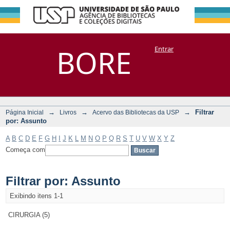
Filtrar por:
Repositório
BORE
Entrar
DSpace/Manakin + Corisco
Assunto
→
→
→
Filtrar
Página Inicial
Livros
Acervo das Bibliotecas da USP
por: Assunto
A
B
C
D
E
F
G
H
I
J
K
L
M
N
O
P
Q
R
S
T
U
V
W
X
Y
Z
Começa com
Filtrar por: Assunto
Exibindo itens 1-1
CIRURGIA (5)