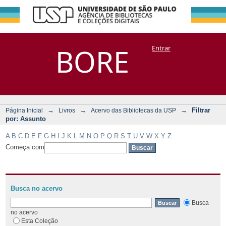
Filtrar por:
Repositório
BORE
Entrar
DSpace/Manakin + Corisco
Assunto
→
→
→
Filtrar
Página Inicial
Livros
Acervo das Bibliotecas da USP
por: Assunto
A
B
C
D
E
F
G
H
I
J
K
L
M
N
O
P
Q
R
S
T
U
V
W
X
Y
Z
Começa com
Busca no acervo
Busca
no acervo
Esta Coleção