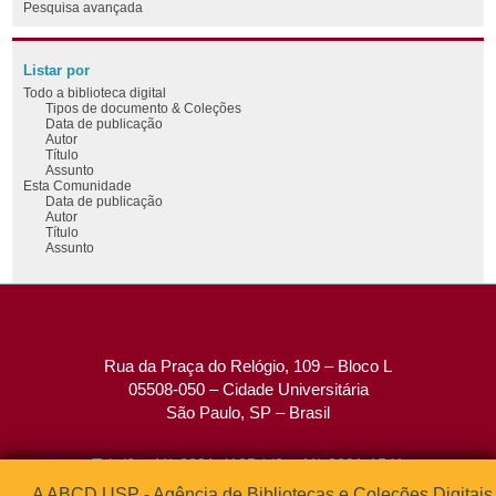
Pesquisa avançada
Listar por
Todo a biblioteca digital
Tipos de documento & Coleções
Data de publicação
Autor
Título
Assunto
Esta Comunidade
Data de publicação
Autor
Título
Assunto
Rua da Praça do Relógio, 109 – Bloco L
05508-050 – Cidade Universitária
São Paulo, SP – Brasil
Tel: (0xx11) 3091-4195 / (0xx11) 3091-1541
Fax: (0xx11) 3091-1567
A ABCD USP - Agência de Bibliotecas e Coleções Digitais