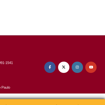
3091-1541




o Paulo