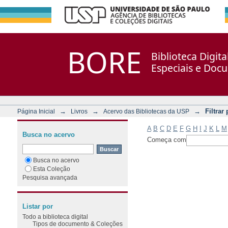
Filtrar por: Assunto
Repositório DSpace/Manakin + Corisco
BORE
Biblioteca Digit
Especiais e Doc
→
→
→
Filtrar
Página Inicial
Livros
Acervo das Bibliotecas da USP
A
B
C
D
E
F
G
H
I
J
K
L
M
Busca no acervo
Começa com
Busca no acervo
Esta Coleção
Pesquisa avançada
Listar por
Todo a biblioteca digital
Tipos de documento & Coleções