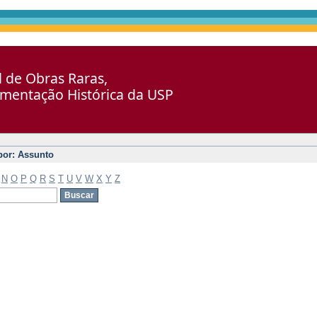
al de Obras Raras,
umentação Histórica da USP
 por: Assunto
N
O
P
Q
R
S
T
U
V
W
X
Y
Z