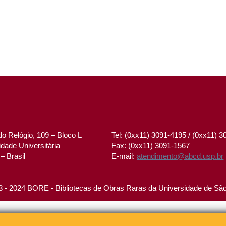
o Relógio, 109 – Bloco L
Tel: (0xx11) 3091-4195 / (0xx11) 
dade Universitária
Fax: (0xx11) 3091-1567
– Brasil
E-mail:
atendimento@abcd.usp.br
 - 2024 BORE - Bibliotecas de Obras Raras da Universidade de Sã