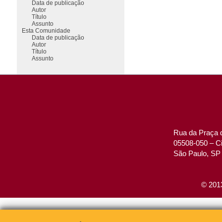
Data de publicação
Autor
Título
Assunto
Esta Comunidade
Data de publicação
Autor
Título
Assunto
Rua da Praça d
05508-050 – Ci
São Paulo, SP 
© 2013