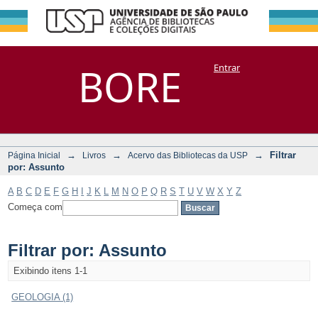
Filtrar por:
Repositório
BORE
Entrar
DSpace/Manakin + Corisco
Assunto
→
→
→
Filtrar
Página Inicial
Livros
Acervo das Bibliotecas da USP
por: Assunto
A
B
C
D
E
F
G
H
I
J
K
L
M
N
O
P
Q
R
S
T
U
V
W
X
Y
Z
Começa com
Filtrar por: Assunto
Exibindo itens 1-1
GEOLOGIA (1)