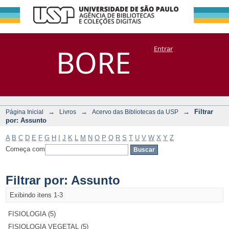
Filtrar por:
Repositório
BORE
Entrar
DSpace/Manakin + Corisco
Assunto
→
→
→
Filtrar
Página Inicial
Livros
Acervo das Bibliotecas da USP
por: Assunto
A
B
C
D
E
F
G
H
I
J
K
L
M
N
O
P
Q
R
S
T
U
V
W
X
Y
Z
Começa com
Filtrar por: Assunto
Exibindo itens 1-3
FISIOLOGIA (5)
FISIOLOGIA VEGETAL (5)