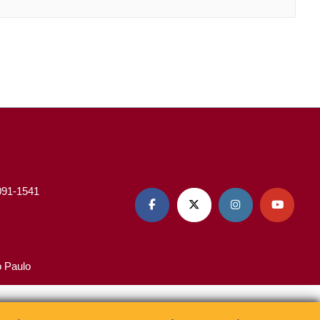
3091-1541




o Paulo