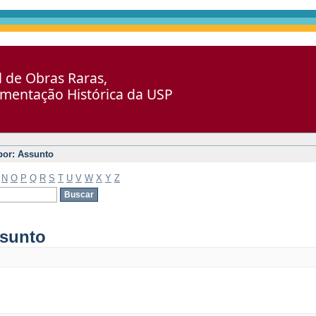
al de Obras Raras,
umentação Histórica da USP
 por: Assunto
N
O
P
Q
R
S
T
U
V
W
X
Y
Z
ssunto