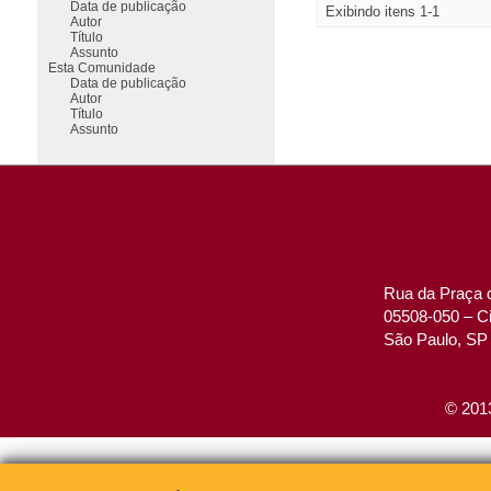
Data de publicação
Exibindo itens 1-1
Autor
Título
Assunto
Esta Comunidade
Data de publicação
Autor
Título
Assunto
Rua da Praça d
05508-050 – Ci
São Paulo, SP 
© 2013