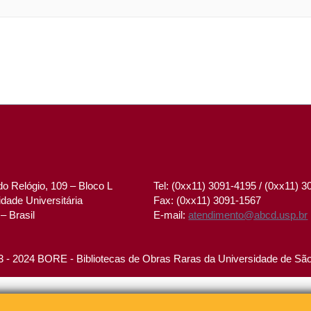
o Relógio, 109 – Bloco L
Tel: (0xx11) 3091-4195 / (0xx11) 
dade Universitária
Fax: (0xx11) 3091-1567
– Brasil
E-mail:
atendimento@abcd.usp.br
 - 2024 BORE - Bibliotecas de Obras Raras da Universidade de Sã