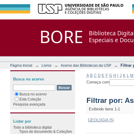
Filtrar por: Assunto
Repositório DSpace/Manakin + Corisco
BORE
Biblioteca Digit
Especiais e Doc
→
→
→
Filtrar
Página Inicial
Livros
Acervo das Bibliotecas da USP
A
B
C
D
E
F
G
H
I
J
K
L
M
Busca no acervo
Começa com
Busca no acervo
Filtrar por: A
Esta Coleção
Pesquisa avançada
Exibindo itens 1-1
GEOLOGIA (5)
Listar por
Todo a biblioteca digital
Tipos de documento & Coleções