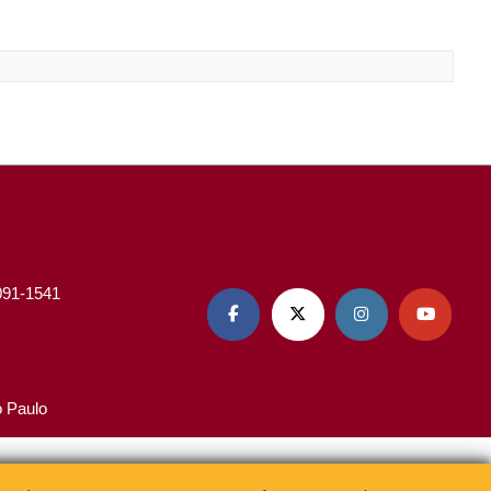
3091-1541




o Paulo