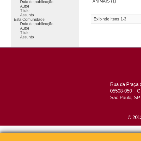
ANIMAIS (1)
Data de publicação
Autor
Título
Assunto
Exibindo itens 1-3
Esta Comunidade
Data de publicação
Autor
Título
Assunto
Rua da Praça d
05508-050 – Ci
São Paulo, SP 
© 2013