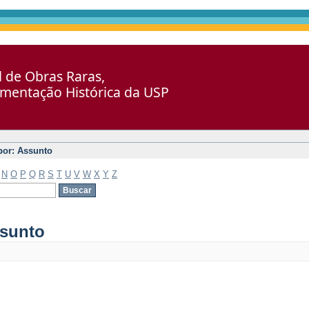
al de Obras Raras,
umentação Histórica da USP
 por: Assunto
N
O
P
Q
R
S
T
U
V
W
X
Y
Z
ssunto