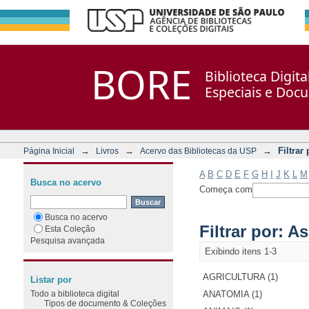
Filtrar por: Assunto
Repositório DSpace/Manakin + Corisco
BORE
Biblioteca Digit
Especiais e Doc
→
→
→
Filtrar
Página Inicial
Livros
Acervo das Bibliotecas da USP
A
B
C
D
E
F
G
H
I
J
K
L
M
Busca no acervo
Começa com
Busca no acervo
Filtrar por: A
Esta Coleção
Pesquisa avançada
Exibindo itens 1-3
AGRICULTURA (1)
Listar por
Todo a biblioteca digital
ANATOMIA (1)
Tipos de documento & Coleções