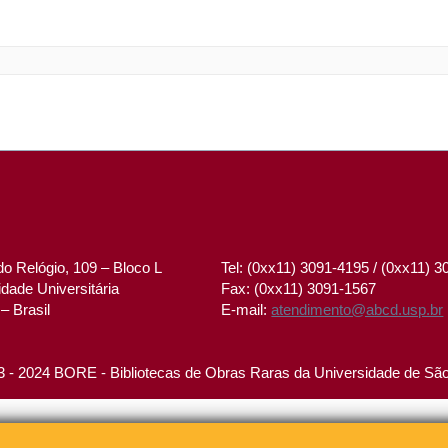
o Relógio, 109 – Bloco L
Tel: (0xx11) 3091-4195 / (0xx11) 
dade Universitária
Fax: (0xx11) 3091-1567
– Brasil
E-mail:
atendimento@abcd.usp.br
 - 2024 BORE - Bibliotecas de Obras Raras da Universidade de Sã