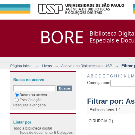
Filtrar por: Assunto
Repositório DSpace/Manakin + Corisco
BORE
Biblioteca Digit
Especiais e Doc
→
→
→
Filtrar
Página Inicial
Livros
Acervo das Bibliotecas da USP
A
B
C
D
E
F
G
H
I
J
K
L
M
Busca no acervo
Começa com
Busca no acervo
Filtrar por: A
Esta Coleção
Pesquisa avançada
Exibindo itens 1-1
CIRURGIA (1)
Listar por
Todo a biblioteca digital
Tipos de documento & Coleções