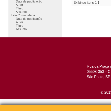
Data de publicação
Exibindo itens 1-1
Autor
Título
Assunto
Esta Comunidade
Data de publicação
Autor
Título
Assunto
Rua da Praça d
05508-050 – Ci
São Paulo, SP 
© 2013