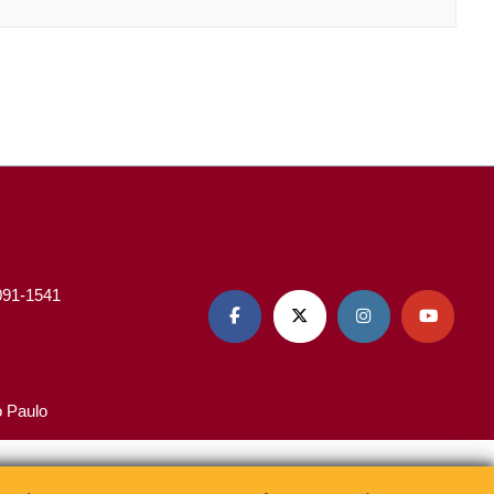
3091-1541




o Paulo