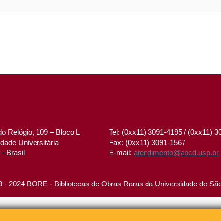
o Relógio, 109 – Bloco L
Tel: (0xx11) 3091-4195 / (0xx11) 
dade Universitária
Fax: (0xx11) 3091-1567
– Brasil
E-mail:
atendimento@abcd.usp.br
 - 2024 BORE - Bibliotecas de Obras Raras da Universidade de Sã