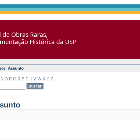
al de Obras Raras,
umentação Histórica da USP
 por: Assunto
N
O
P
Q
R
S
T
U
V
W
X
Y
Z
ssunto