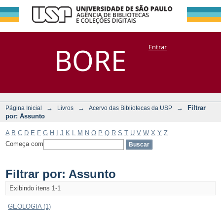
Filtrar por:
Repositório
BORE
Entrar
DSpace/Manakin + Corisco
Assunto
→
→
→
Filtrar
Página Inicial
Livros
Acervo das Bibliotecas da USP
por: Assunto
A
B
C
D
E
F
G
H
I
J
K
L
M
N
O
P
Q
R
S
T
U
V
W
X
Y
Z
Começa com
Filtrar por: Assunto
Exibindo itens 1-1
GEOLOGIA (1)