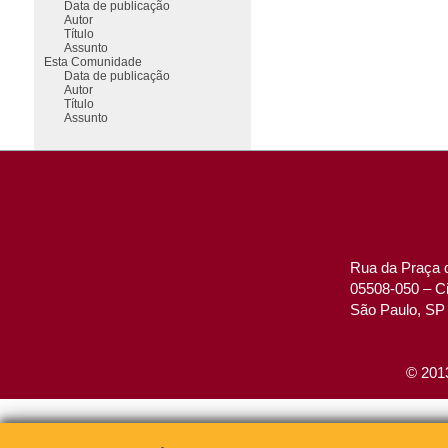
Data de publicação
Autor
Título
Assunto
Esta Comunidade
Data de publicação
Autor
Título
Assunto
Rua da Praça d
05508-050 – Ci
São Paulo, SP 
© 2013