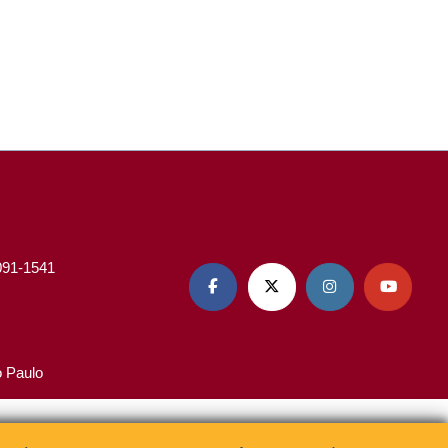
3091-1541




o Paulo