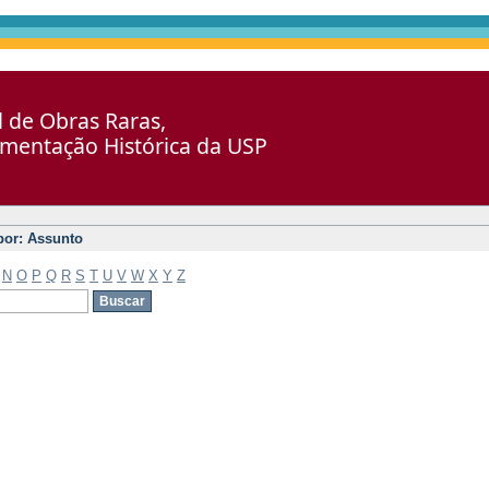
al de Obras Raras,
umentação Histórica da USP
 por: Assunto
N
O
P
Q
R
S
T
U
V
W
X
Y
Z