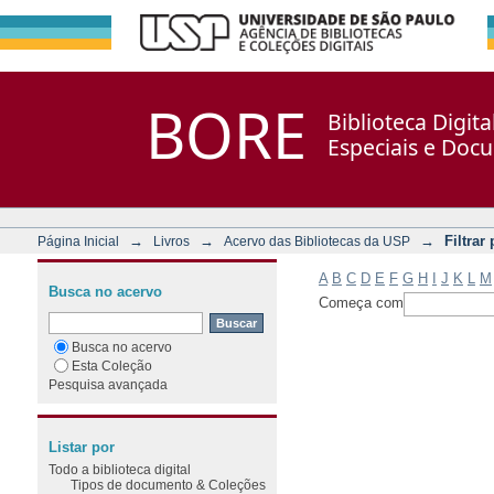
Filtrar por: Assunto
Repositório DSpace/Manakin + Corisco
BORE
Biblioteca Digit
Especiais e Doc
→
→
→
Filtrar
Página Inicial
Livros
Acervo das Bibliotecas da USP
A
B
C
D
E
F
G
H
I
J
K
L
M
Busca no acervo
Começa com
Busca no acervo
Esta Coleção
Pesquisa avançada
Listar por
Todo a biblioteca digital
Tipos de documento & Coleções