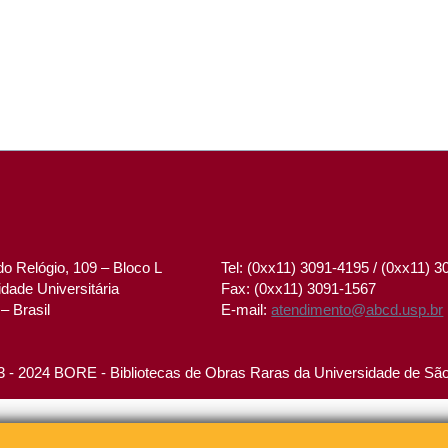
o Relógio, 109 – Bloco L
Tel: (0xx11) 3091-4195 / (0xx11) 
dade Universitária
Fax: (0xx11) 3091-1567
– Brasil
E-mail:
atendimento@abcd.usp.br
 - 2024 BORE - Bibliotecas de Obras Raras da Universidade de Sã