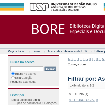
Filtrar por: Assunto
Repositório DSpace/Manakin + Corisco
BORE
Biblioteca Digit
Especiais e Doc
→
→
→
Filtrar
Página Inicial
Livros
Acervo das Bibliotecas da USP
A
B
C
D
E
F
G
H
I
J
K
L
M
Busca no acervo
Começa com
Busca no acervo
Filtrar por: A
Esta Coleção
Pesquisa avançada
Exibindo itens 1-2
MEDICINA (1)
Listar por
Todo a biblioteca digital
METEOROLOGIA (1)
Tipos de documento & Coleções