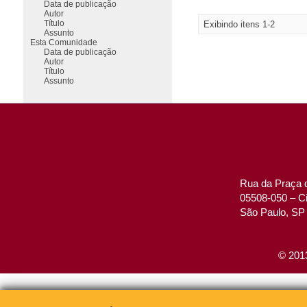
Data de publicação
Autor
Título
Exibindo itens 1-2
Assunto
Esta Comunidade
Data de publicação
Autor
Título
Assunto
Rua da Praça d
05508-050 – Ci
São Paulo, SP 
© 2013