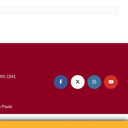
3091-1541




o Paulo