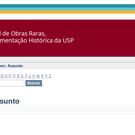
al de Obras Raras,
umentação Histórica da USP
 por: Assunto
N
O
P
Q
R
S
T
U
V
W
X
Y
Z
ssunto