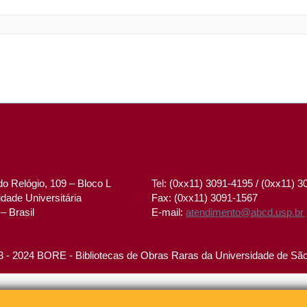
o Relógio, 109 – Bloco L
Tel: (0xx11) 3091-4195 / (0xx11) 
dade Universitária
Fax: (0xx11) 3091-1567
– Brasil
E-mail:
atendimento@abcd.usp.br
 - 2024 BORE - Bibliotecas de Obras Raras da Universidade de Sã