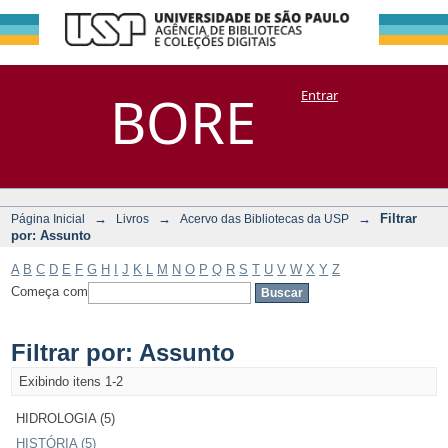
Filtrar por:
Repositório
BORE
Entrar
DSpace/Manakin + Corisco
Assunto
→
→
→
Filtrar
Página Inicial
Livros
Acervo das Bibliotecas da USP
por: Assunto
A
B
C
D
E
F
G
H
I
J
K
L
M
N
O
P
Q
R
S
T
U
V
W
X
Y
Z
Começa com
Filtrar por: Assunto
Exibindo itens 1-2
HIDROLOGIA (5)
HISTÓRIA (5)