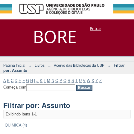
Filtrar por:
Repositório
BORE
Entrar
DSpace/Manakin + Corisco
Assunto
→
→
→
Filtrar
Página Inicial
Livros
Acervo das Bibliotecas da USP
por: Assunto
A
B
C
D
E
F
G
H
I
J
K
L
M
N
O
P
Q
R
S
T
U
V
W
X
Y
Z
Começa com
Filtrar por: Assunto
Exibindo itens 1-1
QUÍMICA (4)