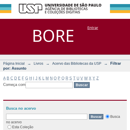
Filtrar por:
Repositório
BORE
Entrar
DSpace/Manakin + Corisco
Assunto
→
→
→
Filtrar
Página Inicial
Livros
Acervo das Bibliotecas da USP
por: Assunto
A
B
C
D
E
F
G
H
I
J
K
L
M
N
O
P
Q
R
S
T
U
V
W
X
Y
Z
Começa com
Busca no acervo
Busca
no acervo
Esta Coleção