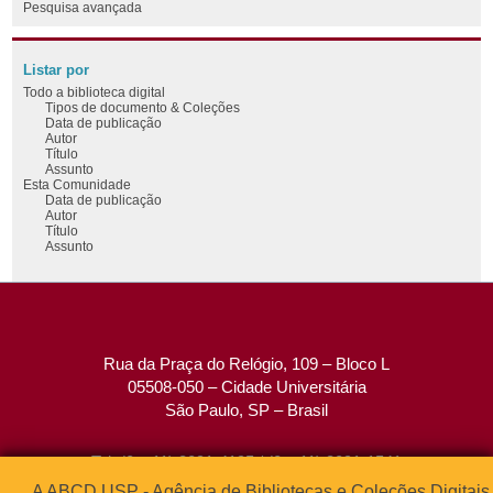
Pesquisa avançada
Listar por
Todo a biblioteca digital
Tipos de documento & Coleções
Data de publicação
Autor
Título
Assunto
Esta Comunidade
Data de publicação
Autor
Título
Assunto
Rua da Praça do Relógio, 109 – Bloco L
05508-050 – Cidade Universitária
São Paulo, SP – Brasil
Tel: (0xx11) 3091-4195 / (0xx11) 3091-1541
Fax: (0xx11) 3091-1567
A ABCD USP - Agência de Bibliotecas e Coleções Digitais