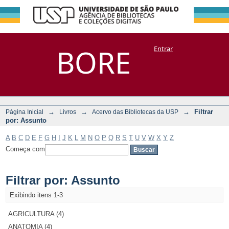
Filtrar por:
Repositório
BORE
Entrar
DSpace/Manakin + Corisco
Assunto
→
→
→
Filtrar
Página Inicial
Livros
Acervo das Bibliotecas da USP
por: Assunto
A
B
C
D
E
F
G
H
I
J
K
L
M
N
O
P
Q
R
S
T
U
V
W
X
Y
Z
Começa com
Filtrar por: Assunto
Exibindo itens 1-3
AGRICULTURA (4)
ANATOMIA (4)