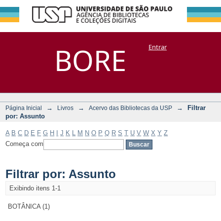
Filtrar por:
Repositório
BORE
Entrar
DSpace/Manakin + Corisco
Assunto
→
→
→
Filtrar
Página Inicial
Livros
Acervo das Bibliotecas da USP
por: Assunto
A
B
C
D
E
F
G
H
I
J
K
L
M
N
O
P
Q
R
S
T
U
V
W
X
Y
Z
Começa com
Filtrar por: Assunto
Exibindo itens 1-1
BOTÂNICA (1)