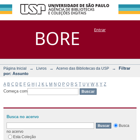
Filtrar por:
Repositório
BORE
Entrar
DSpace/Manakin + Corisco
Assunto
→
→
→
Filtrar
Página Inicial
Livros
Acervo das Bibliotecas da USP
por: Assunto
A
B
C
D
E
F
G
H
I
J
K
L
M
N
O
P
Q
R
S
T
U
V
W
X
Y
Z
Começa com
Busca no acervo
Busca
no acervo
Esta Coleção