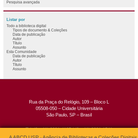
Pesquisa avançada
Listar por
Todo a biblioteca digital
Tipos de documento & Coleções
Data de publicação
Autor
Título
Assunto
Esta Comunidade
Data de publicação
Autor
Título
Assunto
Rua da Praça do Relógio, 109 – Bloco L
05508-050 – Cidade Universitária
São Paulo, SP – Brasil
Tel: (0xx11) 3091-4195 / (0xx11) 3091-1541
Fax: (0xx11) 3091-1567
A ABCD USP - Agência de Bibliotecas e Coleções Digitais