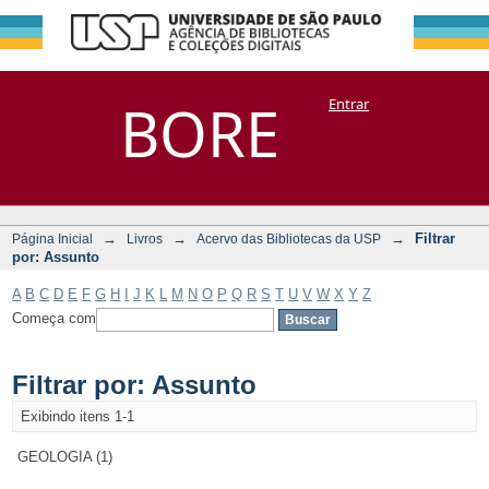
Filtrar por:
Repositório
BORE
Entrar
DSpace/Manakin + Corisco
Assunto
→
→
→
Filtrar
Página Inicial
Livros
Acervo das Bibliotecas da USP
por: Assunto
A
B
C
D
E
F
G
H
I
J
K
L
M
N
O
P
Q
R
S
T
U
V
W
X
Y
Z
Começa com
Filtrar por: Assunto
Exibindo itens 1-1
GEOLOGIA (1)