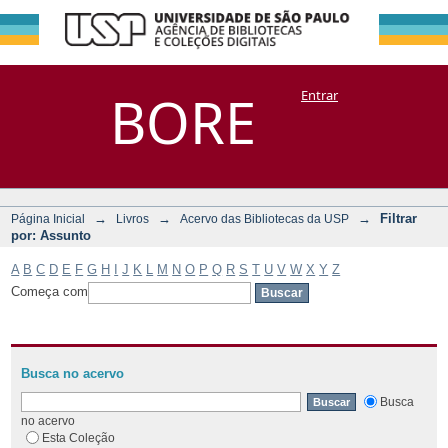
Filtrar por:
Repositório
BORE
Entrar
DSpace/Manakin + Corisco
Assunto
→
→
→
Filtrar
Página Inicial
Livros
Acervo das Bibliotecas da USP
por: Assunto
A
B
C
D
E
F
G
H
I
J
K
L
M
N
O
P
Q
R
S
T
U
V
W
X
Y
Z
Começa com
Busca no acervo
Busca
no acervo
Esta Coleção