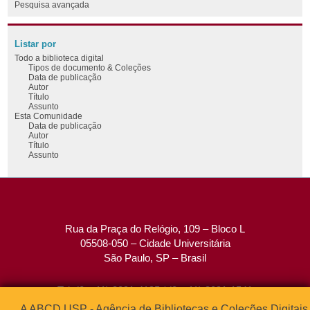
Pesquisa avançada
Listar por
Todo a biblioteca digital
Tipos de documento & Coleções
Data de publicação
Autor
Título
Assunto
Esta Comunidade
Data de publicação
Autor
Título
Assunto
Rua da Praça do Relógio, 109 – Bloco L
05508-050 – Cidade Universitária
São Paulo, SP – Brasil
Tel: (0xx11) 3091-4195 / (0xx11) 3091-1541
Fax: (0xx11) 3091-1567
A ABCD USP - Agência de Bibliotecas e Coleções Digitais