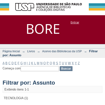
Filtrar por:
Repositório
BORE
Entrar
DSpace/Manakin + Corisco
Assunto
→
→
→
Filtrar
Página Inicial
Livros
Acervo das Bibliotecas da USP
por: Assunto
A
B
C
D
E
F
G
H
I
J
K
L
M
N
O
P
Q
R
S
T
U
V
W
X
Y
Z
Começa com
Filtrar por: Assunto
Exibindo itens 1-1
TECNOLOGIA (1)