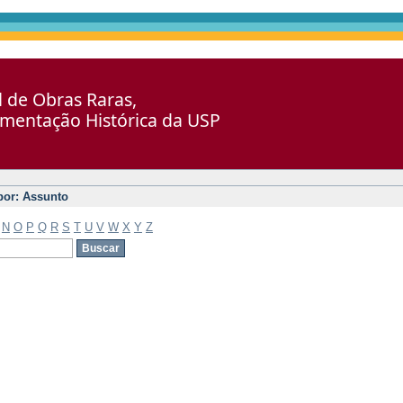
al de Obras Raras,
umentação Histórica da USP
 por: Assunto
N
O
P
Q
R
S
T
U
V
W
X
Y
Z