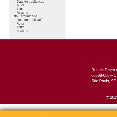
Data de publicação
Autor
Título
Assunto
Esta Comunidade
Data de publicação
Autor
Título
Assunto
Rua da Praça d
05508-050 – Ci
São Paulo, SP 
© 2013