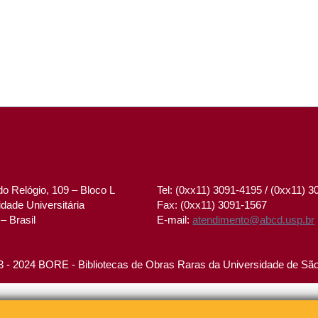
o Relógio, 109 – Bloco L
Tel: (0xx11) 3091-4195 / (0xx11) 
dade Universitária
Fax: (0xx11) 3091-1567
– Brasil
E-mail:
atendimento@abcd.usp.br
 - 2024 BORE - Bibliotecas de Obras Raras da Universidade de Sã