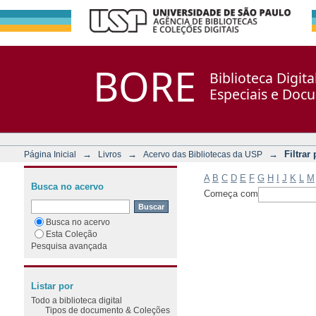
Filtrar por: Assunto
Repositório DSpace/Manakin + Corisco
BORE
Biblioteca Digit
Especiais e Doc
→
→
→
Filtrar
Página Inicial
Livros
Acervo das Bibliotecas da USP
A
B
C
D
E
F
G
H
I
J
K
L
M
Busca no acervo
Começa com
Busca no acervo
Esta Coleção
Pesquisa avançada
Listar por
Todo a biblioteca digital
Tipos de documento & Coleções