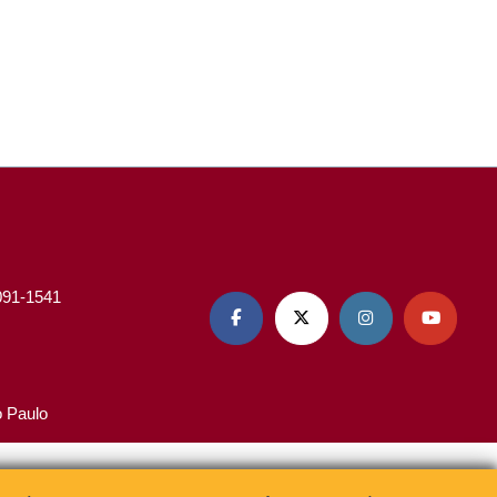
3091-1541




o Paulo