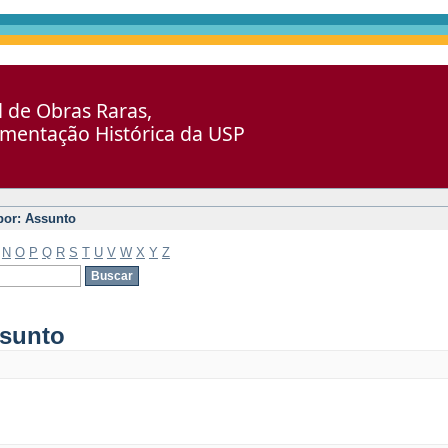
al de Obras Raras,
umentação Histórica da USP
 por: Assunto
N
O
P
Q
R
S
T
U
V
W
X
Y
Z
ssunto