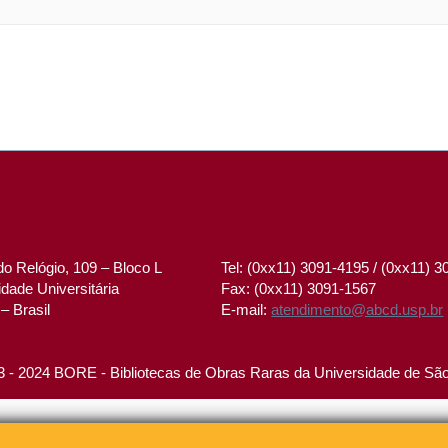
o Relógio, 109 – Bloco L
Tel: (0xx11) 3091-4195 / (0xx11) 
dade Universitária
Fax: (0xx11) 3091-1567
– Brasil
E-mail:
atendimento@abcd.usp.br
 - 2024 BORE - Bibliotecas de Obras Raras da Universidade de Sã