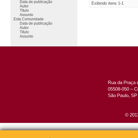
Data de publicação
Exibindo itens 1-1
Autor
Título
Assunto
Esta Comunidade
Data de publicação
Autor
Título
Assunto
Rua da Praça d
05508-050 – Ci
São Paulo, SP 
© 2013