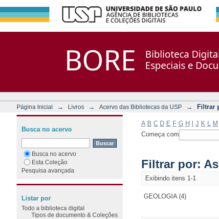
Filtrar por: Assunto
Repositório DSpace/Manakin + Corisco
BORE
Biblioteca Digit
Especiais e Doc
→
→
→
Filtrar
Página Inicial
Livros
Acervo das Bibliotecas da USP
A
B
C
D
E
F
G
H
I
J
K
L
M
Busca no acervo
Começa com
Busca no acervo
Filtrar por: A
Esta Coleção
Pesquisa avançada
Exibindo itens 1-1
GEOLOGIA (4)
Listar por
Todo a biblioteca digital
Tipos de documento & Coleções