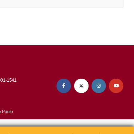
3091-1541




o Paulo