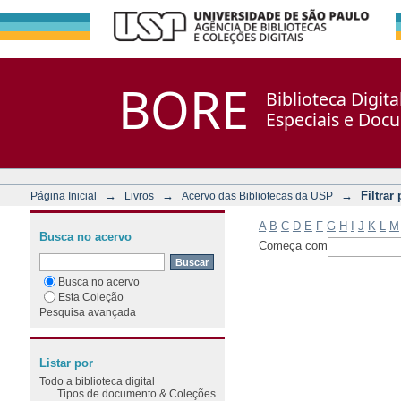
Filtrar por: Assunto
Repositório DSpace/Manakin + Corisco
BORE
Biblioteca Digit
Especiais e Doc
→
→
→
Filtrar
Página Inicial
Livros
Acervo das Bibliotecas da USP
A
B
C
D
E
F
G
H
I
J
K
L
M
Busca no acervo
Começa com
Busca no acervo
Esta Coleção
Pesquisa avançada
Listar por
Todo a biblioteca digital
Tipos de documento & Coleções