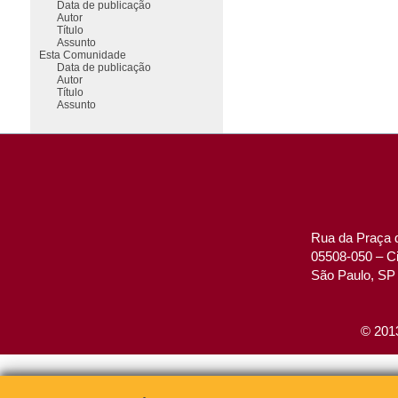
Data de publicação
Autor
Título
Assunto
Esta Comunidade
Data de publicação
Autor
Título
Assunto
Rua da Praça d
05508-050 – Ci
São Paulo, SP 
© 2013