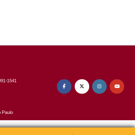
3091-1541




o Paulo