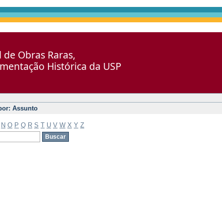
al de Obras Raras,
umentação Histórica da USP
 por: Assunto
N
O
P
Q
R
S
T
U
V
W
X
Y
Z