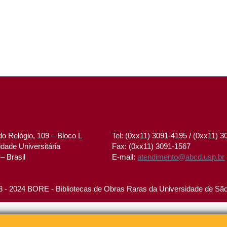
o Relógio, 109 – Bloco L
Tel: (0xx11) 3091-4195 / (0xx11) 
dade Universitária
Fax: (0xx11) 3091-1567
– Brasil
E-mail:
atendimento@abcd.usp.br
 - 2024 BORE - Bibliotecas de Obras Raras da Universidade de Sã