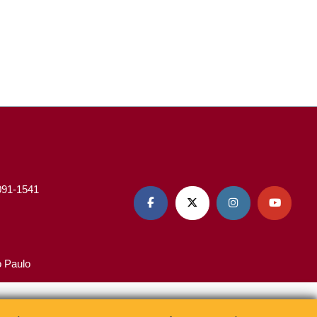
3091-1541




o Paulo