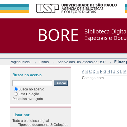
Filtrar por: Assunto
Repositório DSpace/Manakin + Corisco
BORE
Biblioteca Digit
Especiais e Doc
→
→
→
Filtrar
Página Inicial
Livros
Acervo das Bibliotecas da USP
A
B
C
D
E
F
G
H
I
J
K
L
M
Busca no acervo
Começa com
Busca no acervo
Esta Coleção
Pesquisa avançada
Listar por
Todo a biblioteca digital
Tipos de documento & Coleções