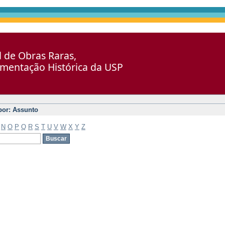
al de Obras Raras,
umentação Histórica da USP
 por: Assunto
N
O
P
Q
R
S
T
U
V
W
X
Y
Z