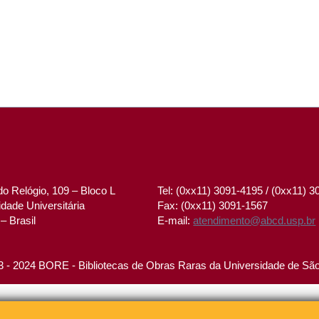
o Relógio, 109 – Bloco L
Tel: (0xx11) 3091-4195 / (0xx11) 
dade Universitária
Fax: (0xx11) 3091-1567
– Brasil
E-mail:
atendimento@abcd.usp.br
 - 2024 BORE - Bibliotecas de Obras Raras da Universidade de Sã