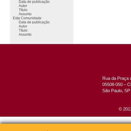
Data de publicação
Autor
Título
Assunto
Esta Comunidade
Data de publicação
Autor
Título
Assunto
Rua da Praça d
05508-050 – Ci
São Paulo, SP 
© 2013