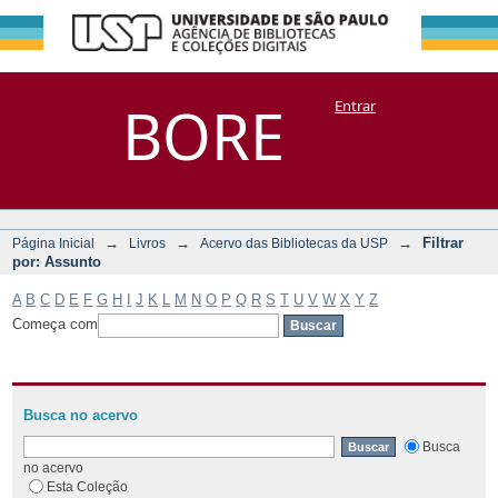
Filtrar por:
Repositório
BORE
Entrar
DSpace/Manakin + Corisco
Assunto
→
→
→
Filtrar
Página Inicial
Livros
Acervo das Bibliotecas da USP
por: Assunto
A
B
C
D
E
F
G
H
I
J
K
L
M
N
O
P
Q
R
S
T
U
V
W
X
Y
Z
Começa com
Busca no acervo
Busca
no acervo
Esta Coleção