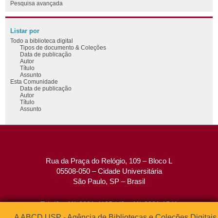
Pesquisa avançada
Listar por
Todo a biblioteca digital
Tipos de documento & Coleções
Data de publicação
Autor
Título
Assunto
Esta Comunidade
Data de publicação
Autor
Título
Assunto
Rua da Praça do Relógio, 109 – Bloco L
05508-050 – Cidade Universitária
São Paulo, SP – Brasil
Tel: (0xx11) 3091-4195 / (0xx11) 3091-1541
Fax: (0xx11) 3091-1567
A ABCD USP - Agência de Bibliotecas e Coleções Digitais