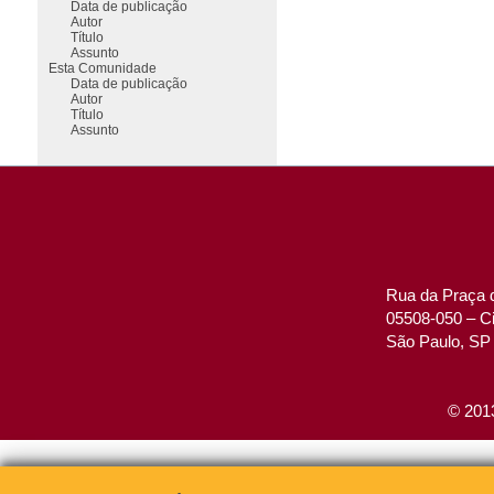
Data de publicação
Autor
Título
Assunto
Esta Comunidade
Data de publicação
Autor
Título
Assunto
Rua da Praça d
05508-050 – Ci
São Paulo, SP 
© 2013