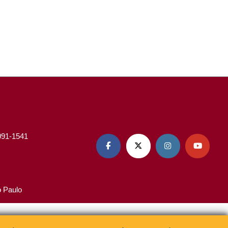
3091-1541




o Paulo