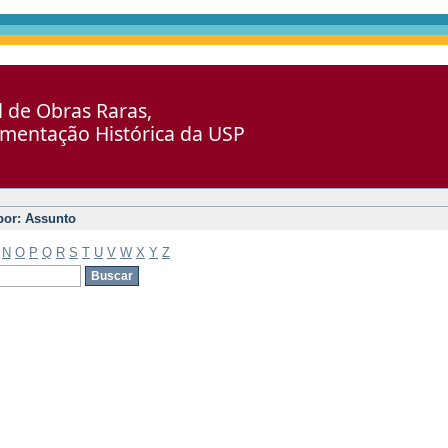
al de Obras Raras,
umentação Histórica da USP
 por: Assunto
N
O
P
Q
R
S
T
U
V
W
X
Y
Z