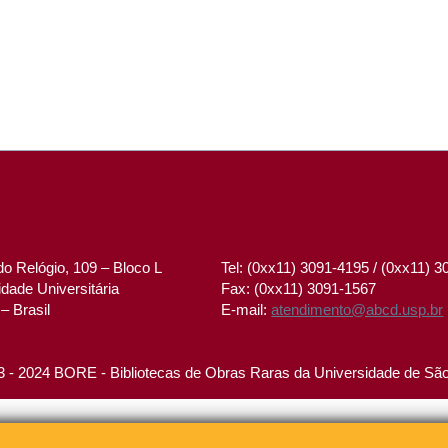
o Relógio, 109 – Bloco L
Tel: (0xx11) 3091-4195 / (0xx11) 
dade Universitária
Fax: (0xx11) 3091-1567
– Brasil
E-mail:
atendimento@abcd.usp.br
 - 2024 BORE - Bibliotecas de Obras Raras da Universidade de Sã