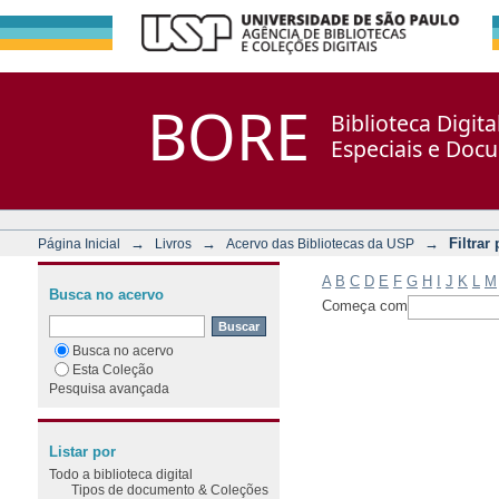
Filtrar por: Assunto
Repositório DSpace/Manakin + Corisco
BORE
Biblioteca Digit
Especiais e Doc
→
→
→
Filtrar
Página Inicial
Livros
Acervo das Bibliotecas da USP
A
B
C
D
E
F
G
H
I
J
K
L
M
Busca no acervo
Começa com
Busca no acervo
Esta Coleção
Pesquisa avançada
Listar por
Todo a biblioteca digital
Tipos de documento & Coleções