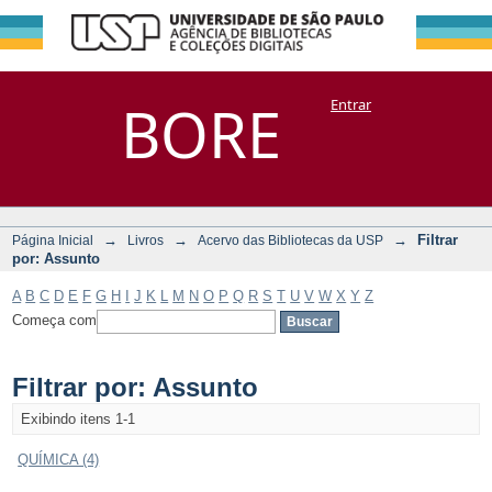
Filtrar por:
Repositório
BORE
Entrar
DSpace/Manakin + Corisco
Assunto
→
→
→
Filtrar
Página Inicial
Livros
Acervo das Bibliotecas da USP
por: Assunto
A
B
C
D
E
F
G
H
I
J
K
L
M
N
O
P
Q
R
S
T
U
V
W
X
Y
Z
Começa com
Filtrar por: Assunto
Exibindo itens 1-1
QUÍMICA (4)