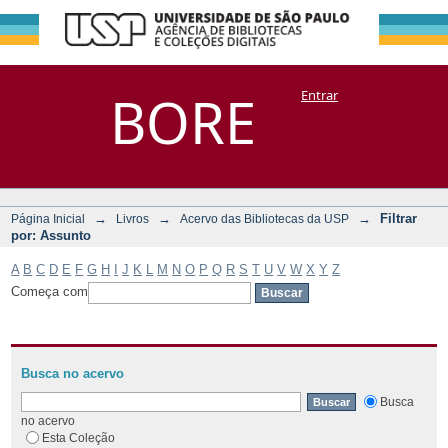
Filtrar por:
Repositório
BORE
Entrar
DSpace/Manakin + Corisco
Assunto
→
→
→
Filtrar
Página Inicial
Livros
Acervo das Bibliotecas da USP
por: Assunto
A
B
C
D
E
F
G
H
I
J
K
L
M
N
O
P
Q
R
S
T
U
V
W
X
Y
Z
Começa com
Busca no acervo
Busca
no acervo
Esta Coleção