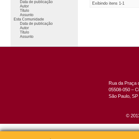
Data de publicação
Exibindo itens 1-1
Autor
Título
Assunto
Esta Comunidade
Data de publicação
Autor
Título
Assunto
Rua da Praça d
05508-050 – Ci
São Paulo, SP 
© 2013