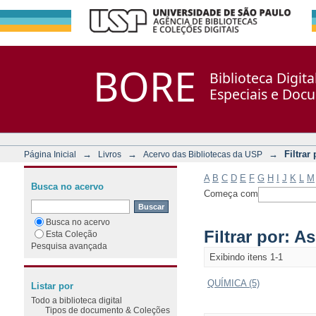
Filtrar por: Assunto
Repositório DSpace/Manakin + Corisco
BORE
Biblioteca Digit
Especiais e Doc
→
→
→
Filtrar
Página Inicial
Livros
Acervo das Bibliotecas da USP
A
B
C
D
E
F
G
H
I
J
K
L
M
Busca no acervo
Começa com
Busca no acervo
Filtrar por: A
Esta Coleção
Pesquisa avançada
Exibindo itens 1-1
QUÍMICA (5)
Listar por
Todo a biblioteca digital
Tipos de documento & Coleções