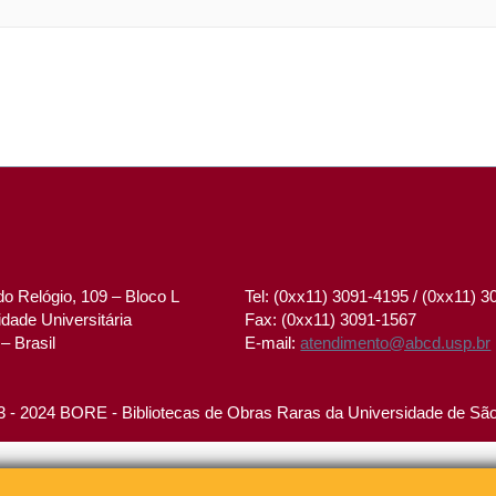
o Relógio, 109 – Bloco L
Tel: (0xx11) 3091-4195 / (0xx11) 
dade Universitária
Fax: (0xx11) 3091-1567
– Brasil
E-mail:
atendimento@abcd.usp.br
 - 2024 BORE - Bibliotecas de Obras Raras da Universidade de Sã