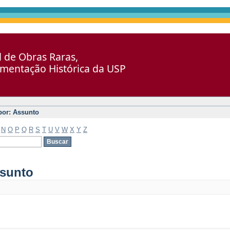
al de Obras Raras,
umentação Histórica da USP
 por: Assunto
N
O
P
Q
R
S
T
U
V
W
X
Y
Z
ssunto