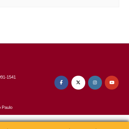
3091-1541




o Paulo