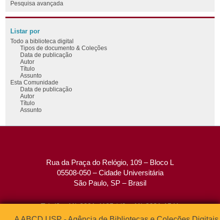
Pesquisa avançada
Listar por
Todo a biblioteca digital
Tipos de documento & Coleções
Data de publicação
Autor
Título
Assunto
Esta Comunidade
Data de publicação
Autor
Título
Assunto
Rua da Praça do Relógio, 109 – Bloco L
05508-050 – Cidade Universitária
São Paulo, SP – Brasil
Tel: (0xx11) 3091-4195 / (0xx11) 3091-1541
Fax: (0xx11) 3091-1567
A ABCD USP - Agência de Bibliotecas e Coleções Digitais