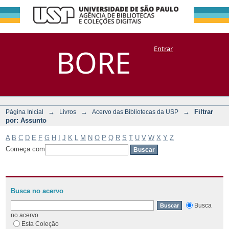
Filtrar por:
Repositório
BORE
Entrar
DSpace/Manakin + Corisco
Assunto
→
→
→
Filtrar
Página Inicial
Livros
Acervo das Bibliotecas da USP
por: Assunto
A
B
C
D
E
F
G
H
I
J
K
L
M
N
O
P
Q
R
S
T
U
V
W
X
Y
Z
Começa com
Busca no acervo
Busca
no acervo
Esta Coleção