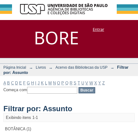
Filtrar por:
Repositório
BORE
Entrar
DSpace/Manakin + Corisco
Assunto
→
→
→
Filtrar
Página Inicial
Livros
Acervo das Bibliotecas da USP
por: Assunto
A
B
C
D
E
F
G
H
I
J
K
L
M
N
O
P
Q
R
S
T
U
V
W
X
Y
Z
Começa com
Filtrar por: Assunto
Exibindo itens 1-1
BOTÂNICA (1)