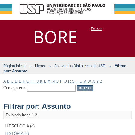
Filtrar por:
Repositório
BORE
Entrar
DSpace/Manakin + Corisco
Assunto
→
→
→
Filtrar
Página Inicial
Livros
Acervo das Bibliotecas da USP
por: Assunto
A
B
C
D
E
F
G
H
I
J
K
L
M
N
O
P
Q
R
S
T
U
V
W
X
Y
Z
Começa com
Filtrar por: Assunto
Exibindo itens 1-2
HIDROLOGIA (4)
HISTÓRIA (4)