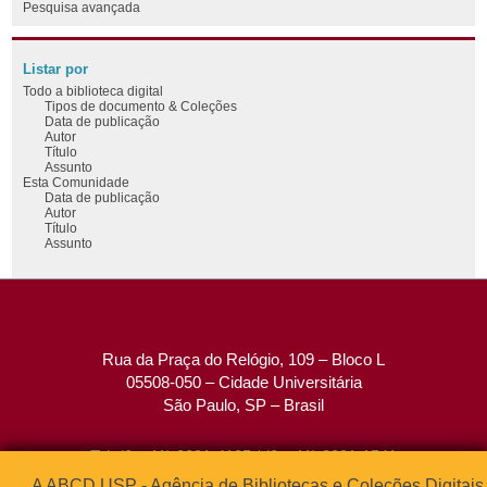
Pesquisa avançada
Listar por
Todo a biblioteca digital
Tipos de documento & Coleções
Data de publicação
Autor
Título
Assunto
Esta Comunidade
Data de publicação
Autor
Título
Assunto
Rua da Praça do Relógio, 109 – Bloco L
05508-050 – Cidade Universitária
São Paulo, SP – Brasil
Tel: (0xx11) 3091-4195 / (0xx11) 3091-1541
Fax: (0xx11) 3091-1567
A ABCD USP - Agência de Bibliotecas e Coleções Digitais