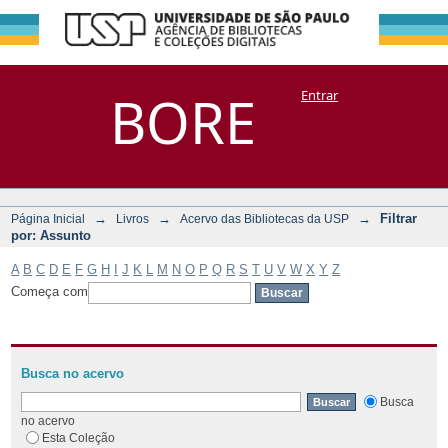
Filtrar por:
Repositório
BORE
Entrar
DSpace/Manakin + Corisco
Assunto
→
→
→
Filtrar
Página Inicial
Livros
Acervo das Bibliotecas da USP
por: Assunto
A
B
C
D
E
F
G
H
I
J
K
L
M
N
O
P
Q
R
S
T
U
V
W
X
Y
Z
Começa com
Busca no acervo
Busca
no acervo
Esta Coleção