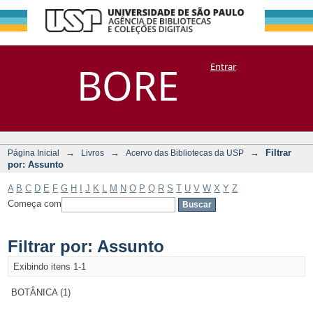
Filtrar por:
Repositório
BORE
Entrar
DSpace/Manakin + Corisco
Assunto
→
→
→
Filtrar
Página Inicial
Livros
Acervo das Bibliotecas da USP
por: Assunto
A
B
C
D
E
F
G
H
I
J
K
L
M
N
O
P
Q
R
S
T
U
V
W
X
Y
Z
Começa com
Filtrar por: Assunto
Exibindo itens 1-1
BOTÂNICA (1)