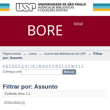
Filtrar por:
Repositório
BORE
Entrar
DSpace/Manakin + Corisco
Assunto
→
→
→
Filtrar
Página Inicial
Livros
Acervo das Bibliotecas da USP
por: Assunto
A
B
C
D
E
F
G
H
I
J
K
L
M
N
O
P
Q
R
S
T
U
V
W
X
Y
Z
Começa com
Filtrar por: Assunto
Exibindo itens 1-1
ZOOLOGIA (1)