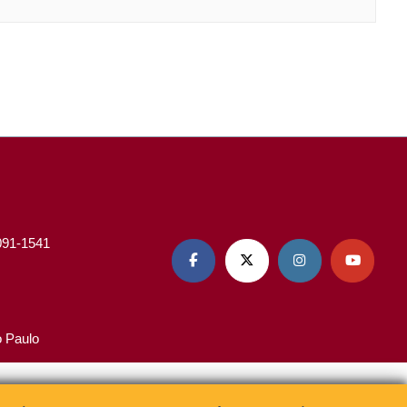
3091-1541




o Paulo