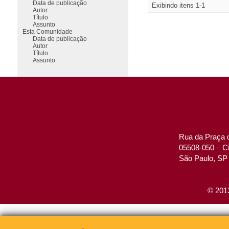
Data de publicação
Exibindo itens 1-1
Autor
Título
Assunto
Esta Comunidade
Data de publicação
Autor
Título
Assunto
Rua da Praça d
05508-050 – Ci
São Paulo, SP 
© 2013