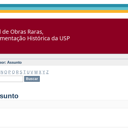
al de Obras Raras,
umentação Histórica da USP
 por: Assunto
N
O
P
Q
R
S
T
U
V
W
X
Y
Z
ssunto