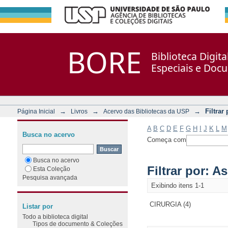
Filtrar por: Assunto
Repositório DSpace/Manakin + Corisco
BORE
Biblioteca Digit
Especiais e Doc
→
→
→
Filtrar
Página Inicial
Livros
Acervo das Bibliotecas da USP
A
B
C
D
E
F
G
H
I
J
K
L
M
Busca no acervo
Começa com
Busca no acervo
Filtrar por: A
Esta Coleção
Pesquisa avançada
Exibindo itens 1-1
CIRURGIA (4)
Listar por
Todo a biblioteca digital
Tipos de documento & Coleções