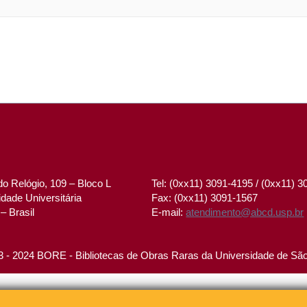
o Relógio, 109 – Bloco L
Tel: (0xx11) 3091-4195 / (0xx11) 
dade Universitária
Fax: (0xx11) 3091-1567
– Brasil
E-mail:
atendimento@abcd.usp.br
 - 2024 BORE - Bibliotecas de Obras Raras da Universidade de Sã