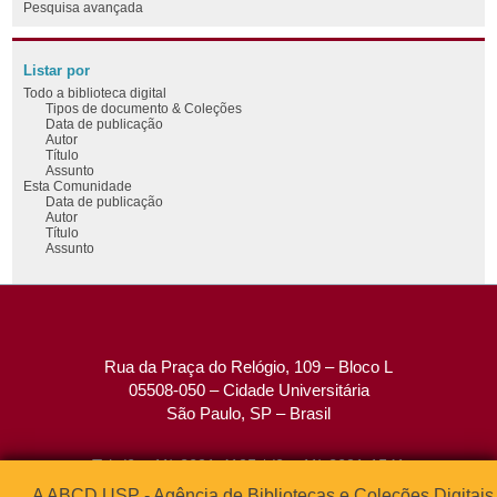
Pesquisa avançada
Listar por
Todo a biblioteca digital
Tipos de documento & Coleções
Data de publicação
Autor
Título
Assunto
Esta Comunidade
Data de publicação
Autor
Título
Assunto
Rua da Praça do Relógio, 109 – Bloco L
05508-050 – Cidade Universitária
São Paulo, SP – Brasil
Tel: (0xx11) 3091-4195 / (0xx11) 3091-1541
Fax: (0xx11) 3091-1567
A ABCD USP - Agência de Bibliotecas e Coleções Digitais