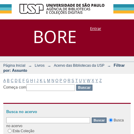
Filtrar por:
Repositório
BORE
Entrar
DSpace/Manakin + Corisco
Assunto
→
→
→
Filtrar
Página Inicial
Livros
Acervo das Bibliotecas da USP
por: Assunto
A
B
C
D
E
F
G
H
I
J
K
L
M
N
O
P
Q
R
S
T
U
V
W
X
Y
Z
Começa com
Busca no acervo
Busca
no acervo
Esta Coleção