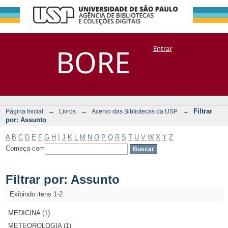
Filtrar por:
Repositório
BORE
Entrar
DSpace/Manakin + Corisco
Assunto
→
→
→
Filtrar
Página Inicial
Livros
Acervo das Bibliotecas da USP
por: Assunto
A
B
C
D
E
F
G
H
I
J
K
L
M
N
O
P
Q
R
S
T
U
V
W
X
Y
Z
Começa com
Filtrar por: Assunto
Exibindo itens 1-2
MEDICINA (1)
METEOROLOGIA (1)