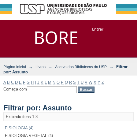
Filtrar por:
Repositório
BORE
Entrar
DSpace/Manakin + Corisco
Assunto
→
→
→
Filtrar
Página Inicial
Livros
Acervo das Bibliotecas da USP
por: Assunto
A
B
C
D
E
F
G
H
I
J
K
L
M
N
O
P
Q
R
S
T
U
V
W
X
Y
Z
Começa com
Filtrar por: Assunto
Exibindo itens 1-3
FISIOLOGIA (4)
FISIOLOGIA VEGETAL (4)