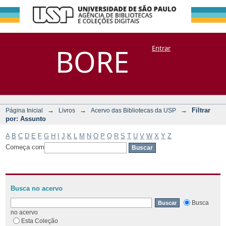
Filtrar por:
Repositório
BORE
Entrar
DSpace/Manakin + Corisco
Assunto
→
→
→
Filtrar
Página Inicial
Livros
Acervo das Bibliotecas da USP
por: Assunto
A
B
C
D
E
F
G
H
I
J
K
L
M
N
O
P
Q
R
S
T
U
V
W
X
Y
Z
Começa com
Busca no acervo
Busca
no acervo
Esta Coleção