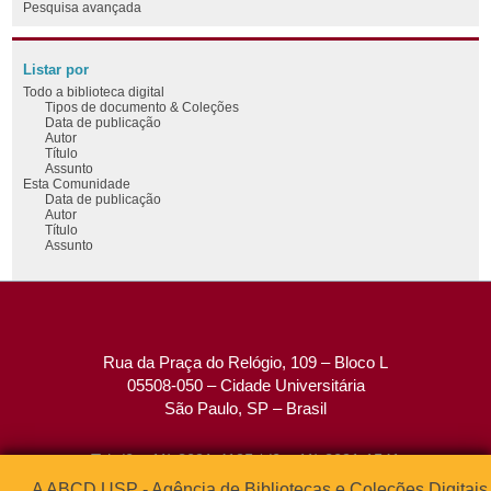
Pesquisa avançada
Listar por
Todo a biblioteca digital
Tipos de documento & Coleções
Data de publicação
Autor
Título
Assunto
Esta Comunidade
Data de publicação
Autor
Título
Assunto
Rua da Praça do Relógio, 109 – Bloco L
05508-050 – Cidade Universitária
São Paulo, SP – Brasil
Tel: (0xx11) 3091-4195 / (0xx11) 3091-1541
Fax: (0xx11) 3091-1567
A ABCD USP - Agência de Bibliotecas e Coleções Digitais