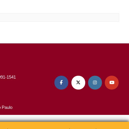
3091-1541




o Paulo