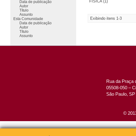
FÍSICA (1)
Data de publicação
Autor
Título
Assunto
Exibindo itens 1-3
Esta Comunidade
Data de publicação
Autor
Título
Assunto
Rua da Praça d
05508-050 – Ci
São Paulo, SP 
© 2013