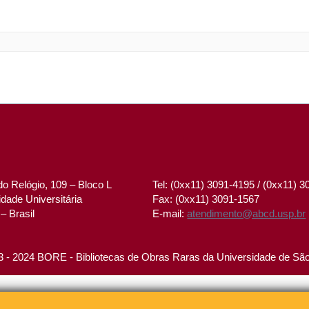
o Relógio, 109 – Bloco L
Tel: (0xx11) 3091-4195 / (0xx11) 
dade Universitária
Fax: (0xx11) 3091-1567
– Brasil
E-mail:
atendimento@abcd.usp.br
 - 2024 BORE - Bibliotecas de Obras Raras da Universidade de Sã