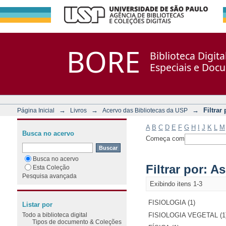
Filtrar por: Assunto
Repositório DSpace/Manakin + Corisco
BORE
Biblioteca Digit
Especiais e Doc
→
→
→
Filtrar
Página Inicial
Livros
Acervo das Bibliotecas da USP
A
B
C
D
E
F
G
H
I
J
K
L
M
Busca no acervo
Começa com
Busca no acervo
Filtrar por: A
Esta Coleção
Pesquisa avançada
Exibindo itens 1-3
FISIOLOGIA (1)
Listar por
Todo a biblioteca digital
FISIOLOGIA VEGETAL (1
Tipos de documento & Coleções