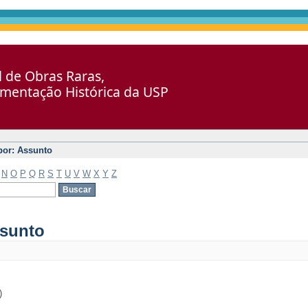
al de Obras Raras,
umentação Histórica da USP
 por: Assunto
N
O
P
Q
R
S
T
U
V
W
X
Y
Z
ssunto
)