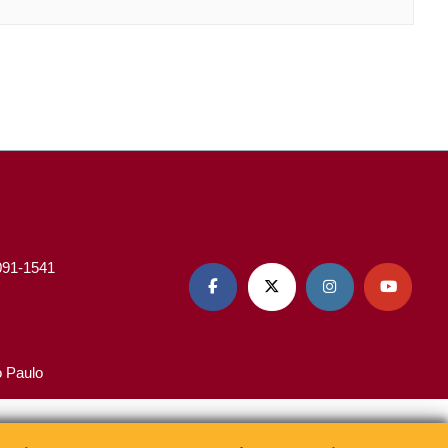
3091-1541




o Paulo