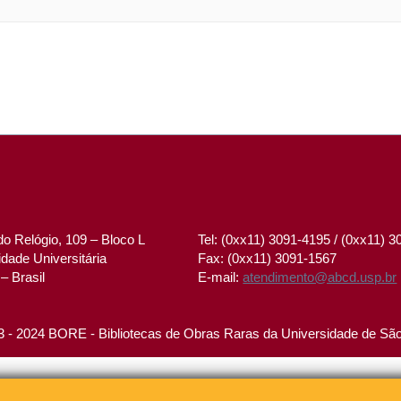
o Relógio, 109 – Bloco L
Tel: (0xx11) 3091-4195 / (0xx11) 
dade Universitária
Fax: (0xx11) 3091-1567
– Brasil
E-mail:
atendimento@abcd.usp.br
 - 2024 BORE - Bibliotecas de Obras Raras da Universidade de Sã