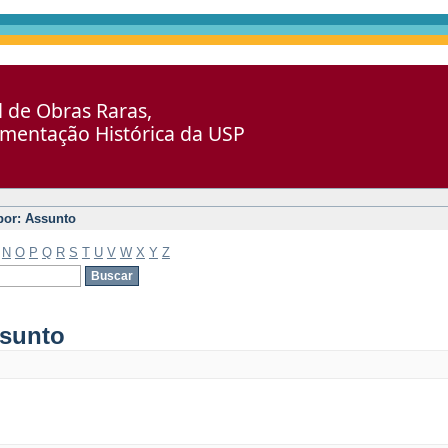
al de Obras Raras,
umentação Histórica da USP
 por: Assunto
N
O
P
Q
R
S
T
U
V
W
X
Y
Z
ssunto