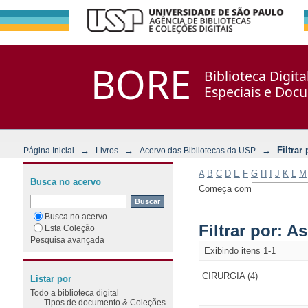
Filtrar por: Assunto
Repositório DSpace/Manakin + Corisco
BORE
Biblioteca Digit
Especiais e Doc
→
→
→
Filtrar
Página Inicial
Livros
Acervo das Bibliotecas da USP
A
B
C
D
E
F
G
H
I
J
K
L
M
Busca no acervo
Começa com
Busca no acervo
Filtrar por: A
Esta Coleção
Pesquisa avançada
Exibindo itens 1-1
CIRURGIA (4)
Listar por
Todo a biblioteca digital
Tipos de documento & Coleções