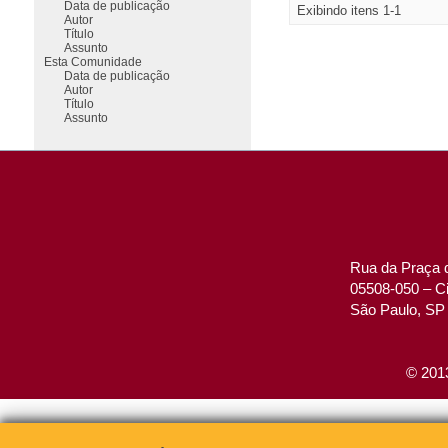
Data de publicação
Exibindo itens 1-1
Autor
Título
Assunto
Esta Comunidade
Data de publicação
Autor
Título
Assunto
Rua da Praça d
05508-050 – Ci
São Paulo, SP 
© 2013