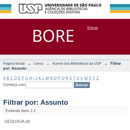
Filtrar por:
Repositório
BORE
Entrar
DSpace/Manakin + Corisco
Assunto
→
→
→
Filtrar
Página Inicial
Livros
Acervo das Bibliotecas da USP
por: Assunto
A
B
C
D
E
F
G
H
I
J
K
L
M
N
O
P
Q
R
S
T
U
V
W
X
Y
Z
Começa com
Filtrar por: Assunto
Exibindo itens 1-1
GEOLOGIA (4)