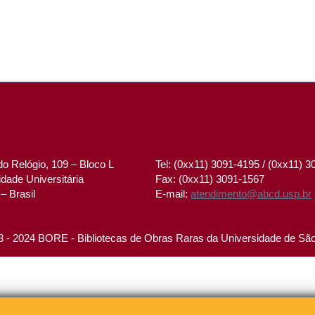
o Relógio, 109 – Bloco L
Tel: (0xx11) 3091-4195 / (0xx11) 
dade Universitária
Fax: (0xx11) 3091-1567
– Brasil
E-mail:
atendimento@abcd.usp.br
 - 2024 BORE - Bibliotecas de Obras Raras da Universidade de Sã