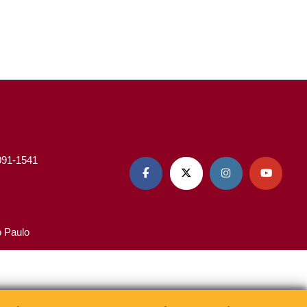
3091-1541




o Paulo