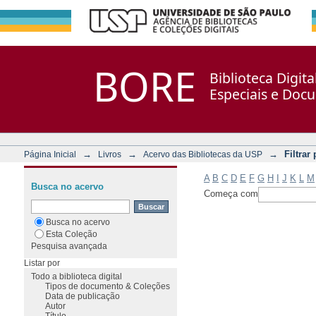
Filtrar por: Assunto
Repositório DSpace/Manakin + Corisco
BORE
Biblioteca Digit
Especiais e Doc
→
→
→
Filtrar
Página Inicial
Livros
Acervo das Bibliotecas da USP
A
B
C
D
E
F
G
H
I
J
K
L
M
Busca no acervo
Começa com
Busca no acervo
Esta Coleção
Pesquisa avançada
Listar por
Todo a biblioteca digital
Tipos de documento & Coleções
Data de publicação
Autor
Título