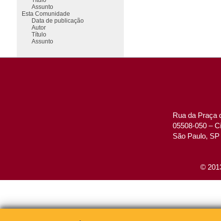
Assunto
Esta Comunidade
Data de publicação
Autor
Título
Assunto
Rua da Praça d
05508-050 – Ci
São Paulo, SP 
© 2013