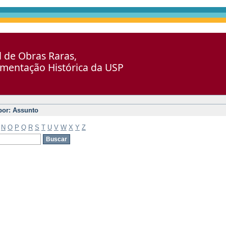
al de Obras Raras,
umentação Histórica da USP
 por: Assunto
N
O
P
Q
R
S
T
U
V
W
X
Y
Z