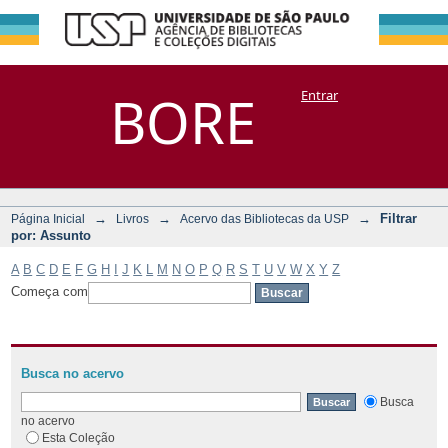
Filtrar por:
Repositório
BORE
Entrar
DSpace/Manakin + Corisco
Assunto
→
→
→
Filtrar
Página Inicial
Livros
Acervo das Bibliotecas da USP
por: Assunto
A
B
C
D
E
F
G
H
I
J
K
L
M
N
O
P
Q
R
S
T
U
V
W
X
Y
Z
Começa com
Busca no acervo
Busca
no acervo
Esta Coleção