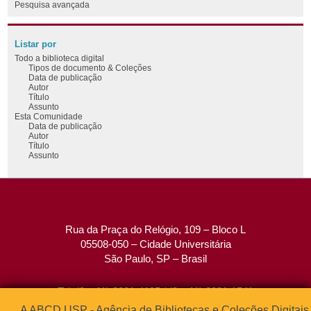
Pesquisa avançada
Listar por
Todo a biblioteca digital
Tipos de documento & Coleções
Data de publicação
Autor
Título
Assunto
Esta Comunidade
Data de publicação
Autor
Título
Assunto
Rua da Praça do Relógio, 109 – Bloco L
05508-050 – Cidade Universitária
São Paulo, SP – Brasil
Tel: (0xx11) 3091-4195 / (0xx11) 3091-1541
Fax: (0xx11) 3091-1567
A ABCD USP - Agência de Bibliotecas e Coleções Digitais