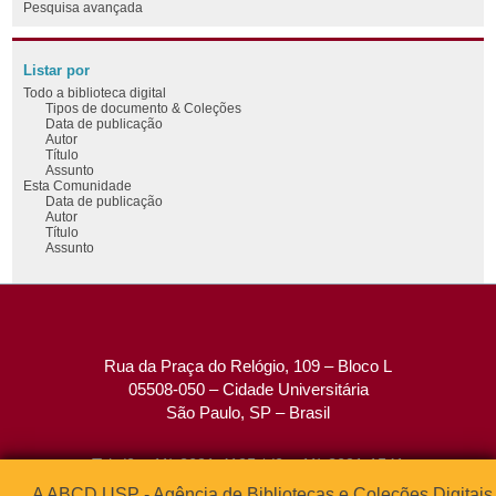
Pesquisa avançada
Listar por
Todo a biblioteca digital
Tipos de documento & Coleções
Data de publicação
Autor
Título
Assunto
Esta Comunidade
Data de publicação
Autor
Título
Assunto
Rua da Praça do Relógio, 109 – Bloco L
05508-050 – Cidade Universitária
São Paulo, SP – Brasil
Tel: (0xx11) 3091-4195 / (0xx11) 3091-1541
Fax: (0xx11) 3091-1567
A ABCD USP - Agência de Bibliotecas e Coleções Digitais