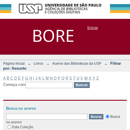
Filtrar por:
Repositório
BORE
Entrar
DSpace/Manakin + Corisco
Assunto
→
→
→
Filtrar
Página Inicial
Livros
Acervo das Bibliotecas da USP
por: Assunto
A
B
C
D
E
F
G
H
I
J
K
L
M
N
O
P
Q
R
S
T
U
V
W
X
Y
Z
Começa com
Busca no acervo
Busca
no acervo
Esta Coleção